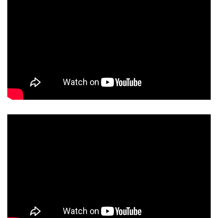
🔲 𝙏𝙃𝙍𝙀𝘼𝘿𝙎     : 𝙇𝙚𝙢𝙗𝙖𝙜𝙖 𝙈𝙪𝙯𝙞𝙪𝙢 𝙉𝙚𝙜𝙚𝙧𝙞 
𝙆𝙚𝙙𝙖𝙝

🔲 𝙏𝙄𝙆𝙏𝙊𝙆        : 𝙇𝙚𝙢𝙗𝙖𝙜𝙖 𝙈𝙪𝙯𝙞𝙪𝙢 𝙉𝙚𝙜𝙚𝙧𝙞 
𝙆𝙚𝙙𝙖𝙝

🔲 𝙒𝙀𝘽𝙎𝙄𝙏𝙀      : 𝙇𝙚𝙢𝙗𝙖𝙜𝙖 𝙈𝙪𝙯𝙞𝙪𝙢 𝙉𝙚𝙜𝙚𝙧𝙞 
𝙆𝙚𝙙𝙖𝙝

🔲 𝙔𝙊𝙐𝙏𝙐𝘽𝙀     : 𝙇𝙈𝙉𝙆