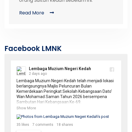
orang Sultan Kedah sebelum ini.
Read More
Facebook LMNK
Lembaga Muzium Negeri Kedah
2 days ago
Lembaga Muzium Negeri Kedah telah menjadi lokasi 
berlangsungnya Majlis Peluncuran Bulan 
Kemerdekaan Peringkat Sekolah Kebangsaan Dato’ 
Wan Mohamad Saman Tahun 2026 bersempena 
Sambutan Hari Kebangsaan Ke-69.

Show More
Majlis ini diadakan sebagai usaha menyemarakkan 
semangat patriotisme, memupuk rasa cinta akan 
tanah air serta memperkukuh nilai perpaduan dalam 
35
likes
7
comments
18
shares
kalangan warga sekolah. Penganjuran program 