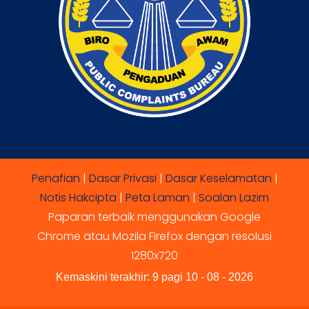
Penafian
|
Dasar Privasi
|
Dasar Keselamatan
|
Notis Hakcipta
|
Peta Laman
|
Soalan Lazim
Paparan terbaik menggunakan Google
Chrome atau Mozila Firefox dengan resolusi
1280x720