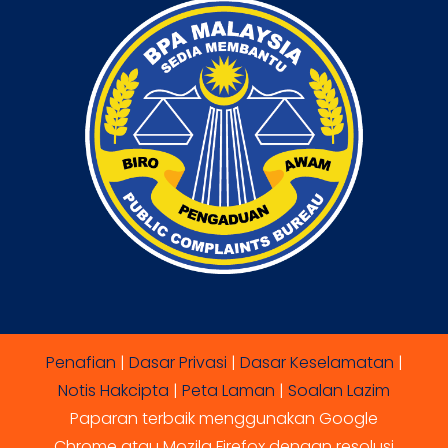
Penafian
|
Dasar Privasi
|
Dasar Keselamatan
|
Notis Hakcipta
|
Peta Laman
|
Soalan Lazim
Paparan terbaik menggunakan Google
Chrome atau Mozila Firefox dengan resolusi